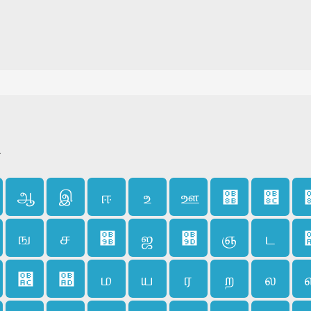
.
ஆ
இ
ஈ
உ
ஊ
஋
஌
ங
ச
஛
ஜ
஝
ஞ
ட
஬
஭
ம
ய
ர
ற
ல