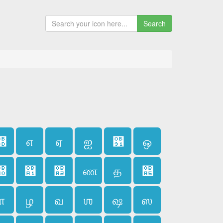
Search
஍
எ
ஏ
ஐ
஑
ஒ
஠
஡
஢
ண
த
஥
ள
ழ
வ
ஶ
ஷ
ஸ