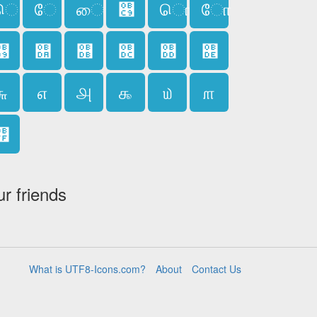
ெ
ே
ை
௉
ொ
ோ
௙
௚
௛
௜
௝
௞
௬
௭
௮
௯
௰
௱
௿
ur friends
What is UTF8-Icons.com?
About
Contact Us