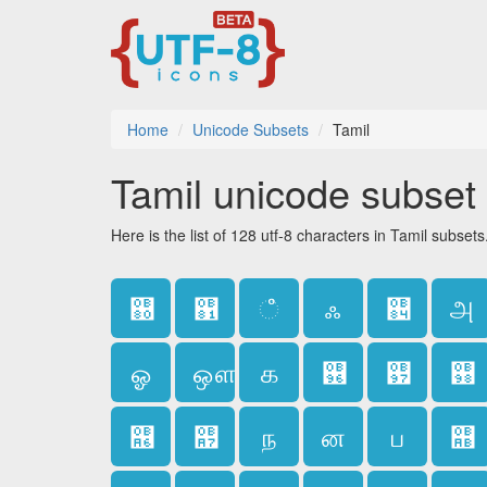
Home
Unicode Subsets
Tamil
Tamil unicode subset
Here is the list of 128 utf-8 characters in Tamil subsets
஀
஁
ஂ
ஃ
஄
அ
ஓ
ஔ
க
஖
஗
஘
஦
஧
ந
ன
ப
஫