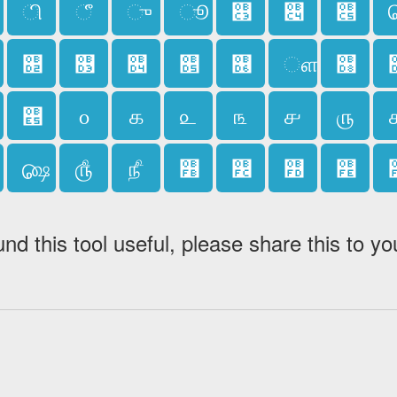
ி
ீ
ு
ூ
௃
௄
௅
௒
௓
௔
௕
௖
ௗ
௘
௥
௦
௧
௨
௩
௪
௫
௸
௹
௺
௻
௼
௽
௾
und this tool useful, please share this to yo