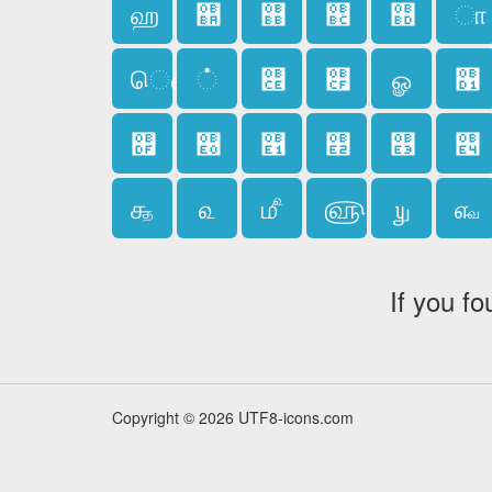
ஹ
஺
஻
஼
஽
ா
ௌ
்
௎
௏
ௐ
௑
௟
௠
௡
௢
௣
௤
௲
௳
௴
௵
௶
௷
If you fo
Copyright © 2026 UTF8-icons.com