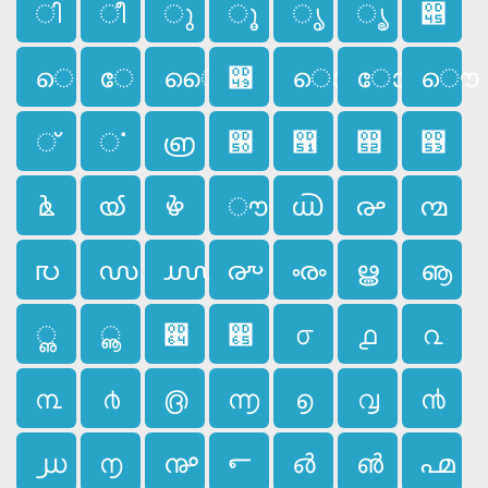
ി
ീ
ു
ൂ
ൃ
ൄ
൅
െ
േ
ൈ
൉
ൊ
ോ
ൌ
്
ൎ
൏
൐
൑
൒
൓
ൔ
ൕ
ൖ
ൗ
൘
൙
൚
൛
൜
൝
൞
ൟ
ൠ
ൡ
ൢ
ൣ
൤
൥
൦
൧
൨
൩
൪
൫
൬
൭
൮
൯
൰
൱
൲
൳
൴
൵
൶