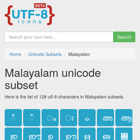
Search
Home
Unicode Subsets
Malayalam
Malayalam unicode
subset
Here is the list of 128 utf-8 characters in Malayalam subsets.
ഀ
ഁ
ം
ഃ
ഄ
അ
ആ
ഇ
ഈ
ഉ
ഊ
ഋ
ഌ
഍