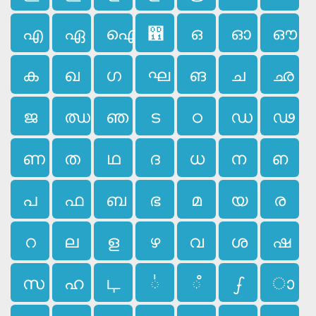
എ
ഏ
ഐ
഑
ഒ
ഓ
ഔ
ക
ഖ
ഗ
ഘ
ങ
ച
ഛ
ജ
ഝ
ഞ
ട
ഠ
ഡ
ഢ
ണ
ത
ഥ
ദ
ധ
ന
ഩ
പ
ഫ
ബ
ഭ
മ
യ
ര
റ
ല
ള
ഴ
വ
ശ
ഷ
സ
ഹ
ഺ
഻
഼
ഽ
ാ