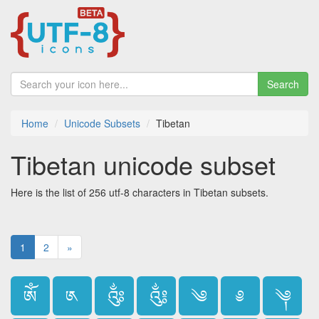
Search
Home
Unicode Subsets
Tibetan
Tibetan unicode subset
Here is the list of 256 utf-8 characters in Tibetan subsets.
1
2
»
ༀ
༁
༂
༃
༄
༅
༆