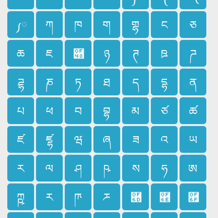
༿
ཀ
ཁ
ག
གྷ
ང
ཅ
ཆ
ཇ
཈
ཉ
ཊ
ཋ
ཌ
ཌྷ
ཎ
ཏ
ཐ
ད
དྷ
ན
པ
ཕ
བ
བྷ
མ
ཙ
ཚ
ཛ
ཛྷ
ཝ
ཞ
ཟ
འ
ཡ
ར
ལ
ཤ
ཥ
ས
ཧ
ཨ
ཀྵ
ཪ
ཫ
ཬ
཭
཮
཯