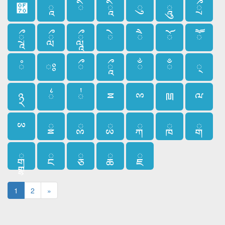
཰
ཱ
ི
ཱི
ུ
ཱུ
ྲྀ
ཷ
ླྀ
ཹ
ེ
ཻ
ོ
ཽ
ཾ
ཿ
ྀ
ཱྀ
ྂ
ྃ
྄
྅
྆
྇
ྈ
ྉ
ྊ
ྋ
ྌ
ྍ
ྎ
ྏ
ྐ
ྑ
ྒ
ྒྷ
ྔ
ྕ
ྖ
ྗ
1
2
»