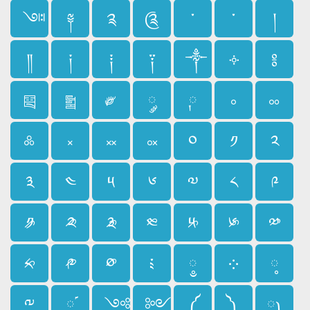
༇
༈
༉
༊
་
༌
།
༎
༏
༐
༑
༒
༓
༔
༕
༖
༗
༘
༙
༚
༛
༜
༝
༞
༟
༠
༡
༢
༣
༤
༥
༦
༧
༨
༩
༪
༫
༬
༭
༮
༯
༰
༱
༲
༳
༴
༵
༶
༷
༸
༹
༺
༻
༼
༽
༾